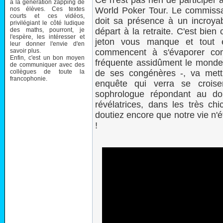
Ce n'est pas rien de participer
à la génération zapping de
nos élèves. Ces textes
World Poker Tour. Le commiss
courts et ces vidéos,
doit sa présence à un incroya
privilégiant le côté ludique
des maths, pourront, je
départ à la retraite. C'est bien
l'espère, les intéresser et
jeton vous manque et tout 
leur donner l'envie d'en
savoir plus.
commencent à s'évaporer com
Enfin, c'est un bon moyen
fréquente assidûment le monde 
de communiquer avec des
collègues de toute la
de ses congénères -, va met
francophonie.
enquête qui verra se croiser 
sophrologue répondant au do
révélatrices, dans les très ch
doutiez encore que notre vie n'é
!