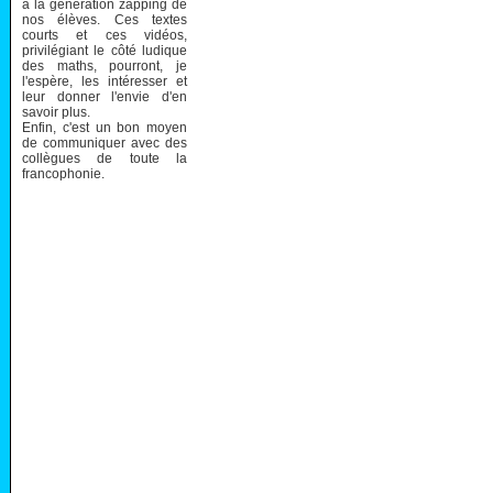
à la génération zapping de
nos élèves. Ces textes
courts et ces vidéos,
privilégiant le côté ludique
des maths, pourront, je
l'espère, les intéresser et
leur donner l'envie d'en
savoir plus.
Enfin, c'est un bon moyen
de communiquer avec des
collègues de toute la
francophonie.