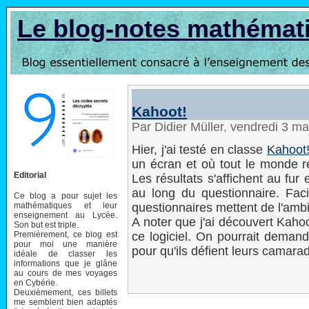
Le blog-notes mathémat
Kahoot!
Par Didier Müller, vendredi 3 m
Hier, j'ai testé en classe
Kahoot
un écran et où tout le monde 
Editorial
Les résultats s'affichent au fu
au long du questionnaire. Facile
Ce blog a pour sujet les
mathématiques et leur
questionnaires mettent de l'amb
enseignement au Lycée.
A noter que j'ai découvert Kaho
Son but est triple.
Premièrement, ce blog est
ce logiciel. On pourrait deman
pour moi une manière
pour qu'ils défient leurs camara
idéale de classer les
informations que je glâne
au cours de mes voyages
en Cybérie.
Deuxièmement, ces billets
me semblent bien adaptés