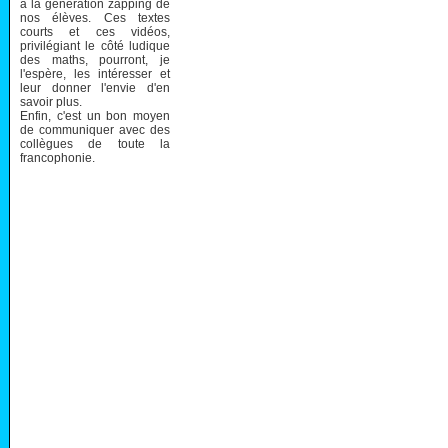
à la génération zapping de
nos élèves. Ces textes
courts et ces vidéos,
privilégiant le côté ludique
des maths, pourront, je
l'espère, les intéresser et
leur donner l'envie d'en
savoir plus.
Enfin, c'est un bon moyen
de communiquer avec des
collègues de toute la
francophonie.