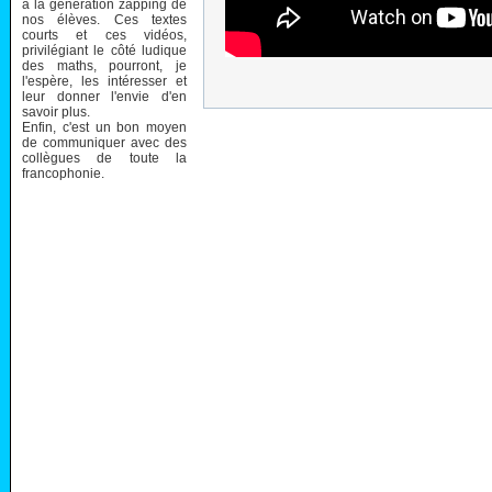
à la génération zapping de
nos élèves. Ces textes
courts et ces vidéos,
privilégiant le côté ludique
des maths, pourront, je
l'espère, les intéresser et
leur donner l'envie d'en
savoir plus.
Enfin, c'est un bon moyen
de communiquer avec des
collègues de toute la
francophonie.