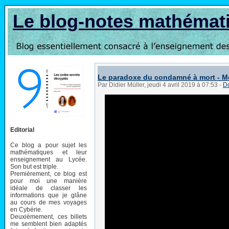
Le blog-notes mathémat
Le paradoxe du condamné à mort - M
Par Didier Müller, jeudi 4 avril 2019 à 07:53
-
Do
Editorial
Ce blog a pour sujet les
mathématiques et leur
enseignement au Lycée.
Son but est triple.
Premièrement, ce blog est
pour moi une manière
idéale de classer les
informations que je glâne
au cours de mes voyages
en Cybérie.
Deuxièmement, ces billets
me semblent bien adaptés