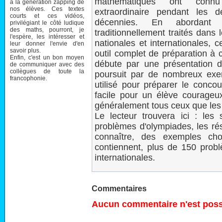
mathématiques ont conn
à la génération zapping de
nos élèves. Ces textes
extraordinaire pendant les d
courts et ces vidéos,
décennies. En abordant
privilégiant le côté ludique
des maths, pourront, je
traditionnellement traités dans
l'espère, les intéresser et
nationales et internationales, c
leur donner l'envie d'en
savoir plus.
outil complet de préparation à 
Enfin, c'est un bon moyen
débute par une présentation de
de communiquer avec des
collègues de toute la
poursuit par de nombreux exerc
francophonie.
utilisé pour préparer le conco
facile pour un élève courageux
généralement tous ceux que le
Le lecteur trouvera ici : les 
problèmes d'olympiades, les rés
connaître, des exemples choi
contiennent, plus de 150 probl
internationales.
Commentaires
Aucun commentaire n'est possi