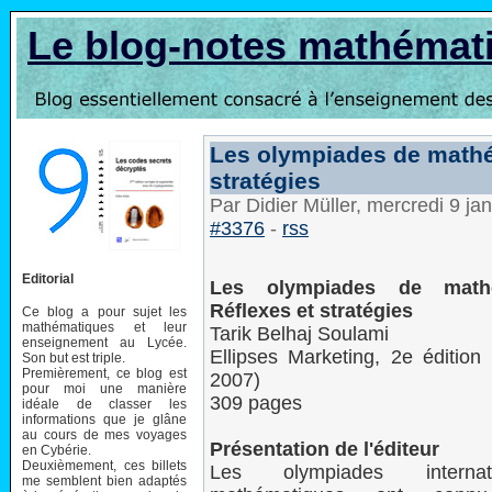
Le blog-notes mathémat
Les olympiades de mathé
stratégies
Par Didier Müller, mercredi 9 ja
#3376
-
rss
Editorial
Les olympiades de math
Réflexes et stratégies
Ce blog a pour sujet les
mathématiques et leur
Tarik Belhaj Soulami
enseignement au Lycée.
Ellipses Marketing, 2e éditio
Son but est triple.
Premièrement, ce blog est
2007)
pour moi une manière
309 pages
idéale de classer les
informations que je glâne
au cours de mes voyages
Présentation de l'éditeur
en Cybérie.
Deuxièmement, ces billets
Les olympiades interna
me semblent bien adaptés