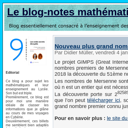
Le blog-notes mathémat
Nouveau plus grand nom
Par Didier Müller, vendredi 4 ja
Le projet GIMPS (Great Intern
nombres premiers de Mersenne 
Editorial
2018 la découverte du 51ème 
Les nombres de Mersenne sont 
Ce blog a pour sujet les
mathématiques et leur
où n est un entier qui est néces
enseignement au Lycée.
8258
Son but est triple.
La découverte porte sur 2
Premièrement, ce blog est
que l’on peut
télécharger ici
, s
pour moi une manière
idéale de classer les
grand nombre premier connu ju
informations que je glâne
au cours de mes voyages
en Cybérie.
Pour en savoir plus :
le site d
Deuxièmement, ces billets
me semblent bien adaptés