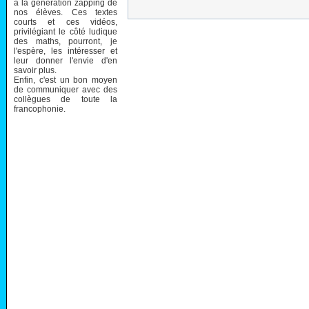
à la génération zapping de
nos élèves. Ces textes
courts et ces vidéos,
privilégiant le côté ludique
des maths, pourront, je
l'espère, les intéresser et
leur donner l'envie d'en
savoir plus.
Enfin, c'est un bon moyen
de communiquer avec des
collègues de toute la
francophonie.