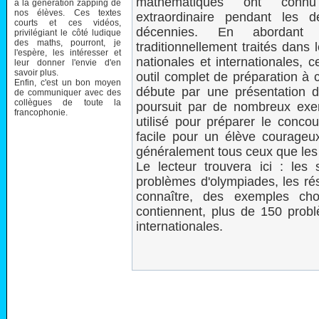
mathématiques ont conn
à la génération zapping de
nos élèves. Ces textes
extraordinaire pendant les d
courts et ces vidéos,
décennies. En abordant
privilégiant le côté ludique
des maths, pourront, je
traditionnellement traités dans
l'espère, les intéresser et
nationales et internationales, c
leur donner l'envie d'en
savoir plus.
outil complet de préparation à 
Enfin, c'est un bon moyen
débute par une présentation de
de communiquer avec des
collègues de toute la
poursuit par de nombreux exerc
francophonie.
utilisé pour préparer le conco
facile pour un élève courageux
généralement tous ceux que le
Le lecteur trouvera ici : les 
problèmes d'olympiades, les rés
connaître, des exemples choi
contiennent, plus de 150 probl
internationales.