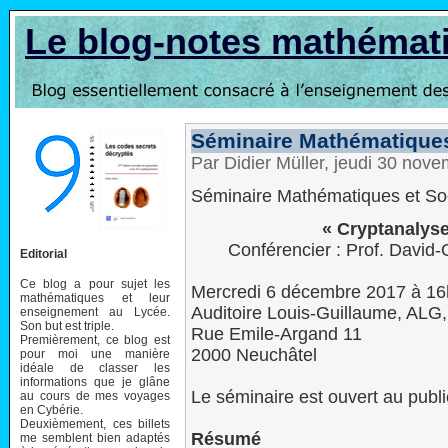
Le blog-notes mathémat
Séminaire Mathématiques
Par Didier Müller, jeudi 30 nov
Séminaire Mathématiques et So
« Cryptanalys
Conférencier : Prof. David-
Editorial
Ce blog a pour sujet les
Mercredi 6 décembre 2017 à 1
mathématiques et leur
Auditoire Louis-Guillaume, ALG
enseignement au Lycée.
Son but est triple.
Rue Emile-Argand 11
Premièrement, ce blog est
2000 Neuchâtel
pour moi une manière
idéale de classer les
informations que je glâne
Le séminaire est ouvert au publi
au cours de mes voyages
en Cybérie.
Deuxièmement, ces billets
Résumé
me semblent bien adaptés