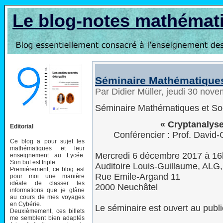
Le blog-notes mathémat
Séminaire Mathématiques
Par Didier Müller, jeudi 30 nov
Séminaire Mathématiques et So
« Cryptanalys
Editorial
Conférencier : Prof. David-
Ce blog a pour sujet les
mathématiques et leur
Mercredi 6 décembre 2017 à 1
enseignement au Lycée.
Son but est triple.
Auditoire Louis-Guillaume, ALG
Premièrement, ce blog est
Rue Emile-Argand 11
pour moi une manière
idéale de classer les
2000 Neuchâtel
informations que je glâne
au cours de mes voyages
en Cybérie.
Le séminaire est ouvert au publi
Deuxièmement, ces billets
me semblent bien adaptés