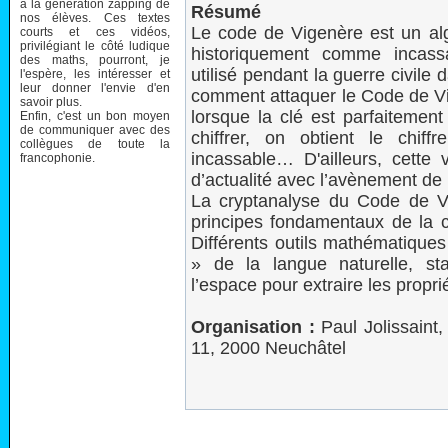
à la génération zapping de
Résumé
nos élèves. Ces textes
Le code de Vigenère est un alg
courts et ces vidéos,
privilégiant le côté ludique
historiquement comme incass
des maths, pourront, je
utilisé pendant la guerre civile
l'espère, les intéresser et
leur donner l'envie d'en
comment attaquer le Code de Vig
savoir plus.
lorsque la clé est parfaitement
Enfin, c'est un bon moyen
de communiquer avec des
chiffrer, on obtient le chif
collègues de toute la
incassable… D'ailleurs, cette
francophonie.
d’actualité avec l’avènement de 
La cryptanalyse du Code de Vige
principes fondamentaux de la c
Différents outils mathématiques 
» de la langue naturelle, sta
l’espace pour extraire les propri
Organisation :
Paul Jolissaint,
11, 2000 Neuchâtel