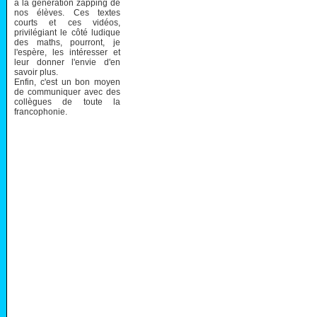
à la génération zapping de
nos élèves. Ces textes
courts et ces vidéos,
privilégiant le côté ludique
des maths, pourront, je
l'espère, les intéresser et
leur donner l'envie d'en
savoir plus.
Enfin, c'est un bon moyen
de communiquer avec des
collègues de toute la
francophonie.