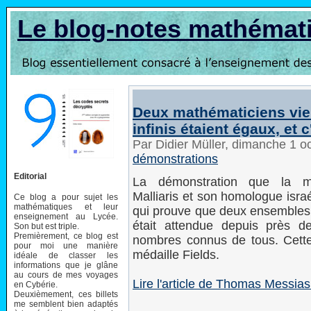
Le blog-notes mathémat
Deux mathématiciens vie
infinis étaient égaux, et 
Par Didier Müller, dimanche 1 
démonstrations
Editorial
La démonstration que la ma
Malliaris et son homologue isra
Ce blog a pour sujet les
mathématiques et leur
qui prouve que deux ensembles m
enseignement au Lycée.
était attendue depuis près d
Son but est triple.
Premièrement, ce blog est
nombres connus de tous. Cette 
pour moi une manière
médaille Fields.
idéale de classer les
informations que je glâne
au cours de mes voyages
Lire l'article de Thomas Messias 
en Cybérie.
Deuxièmement, ces billets
me semblent bien adaptés