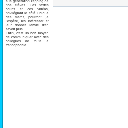
à la génération zapping de
nos élèves. Ces textes
courts et ces vidéos,
privilégiant le côté ludique
des maths, pourront, je
l'espère, les intéresser et
leur donner l'envie d'en
savoir plus.
Enfin, c'est un bon moyen
de communiquer avec des
collègues de toute la
francophonie.