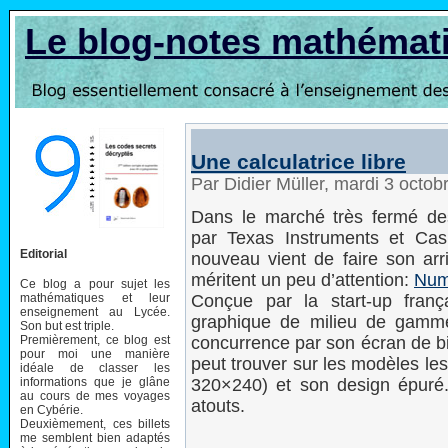
Le blog-notes mathémat
Une calculatrice libre
Par Didier Müller, mardi 3 octo
Dans le marché très fermé des
par Texas Instruments et Casi
Editorial
nouveau vient de faire son arr
méritent un peu d’attention:
Num
Ce blog a pour sujet les
mathématiques et leur
Conçue par la start-up fran
enseignement au Lycée.
graphique de milieu de gamme
Son but est triple.
Premièrement, ce blog est
concurrence par son écran de bi
pour moi une manière
peut trouver sur les modèles l
idéale de classer les
informations que je glâne
320×240) et son design épuré.
au cours de mes voyages
atouts.
en Cybérie.
Deuxièmement, ces billets
me semblent bien adaptés