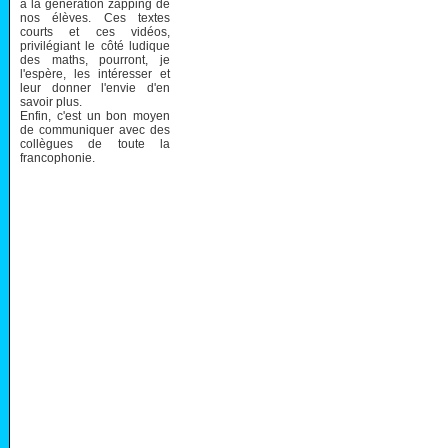
à la génération zapping de
nos élèves. Ces textes
courts et ces vidéos,
privilégiant le côté ludique
des maths, pourront, je
l'espère, les intéresser et
leur donner l'envie d'en
savoir plus.
Enfin, c'est un bon moyen
de communiquer avec des
collègues de toute la
francophonie.