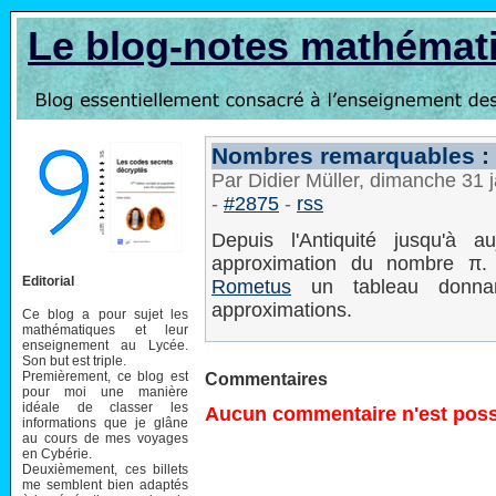
Le blog-notes mathémat
Nombres remarquables : 
Par Didier Müller, dimanche 31 
-
#2875
-
rss
Depuis l'Antiquité jusqu'à 
approximation du nombre π
Editorial
Rometus
un tableau donnan
approximations.
Ce blog a pour sujet les
mathématiques et leur
enseignement au Lycée.
Son but est triple.
Premièrement, ce blog est
Commentaires
pour moi une manière
idéale de classer les
Aucun commentaire n'est possi
informations que je glâne
au cours de mes voyages
en Cybérie.
Deuxièmement, ces billets
me semblent bien adaptés