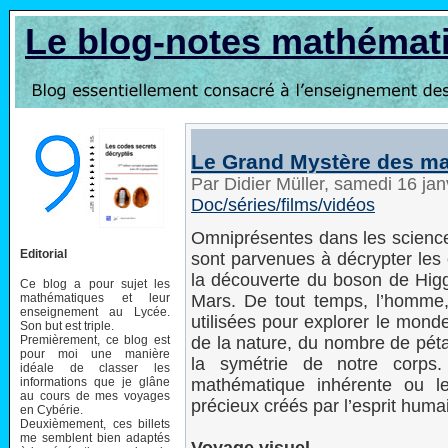
Le blog-notes mathémat
Le Grand Mystère des ma
Par Didier Müller, samedi 16 ja
Doc/séries/films/vidéos
Omniprésentes dans les science
Editorial
sont parvenues à décrypter les o
la découverte du boson de Higgs 
Ce blog a pour sujet les
mathématiques et leur
Mars. De tout temps, l’homme,
enseignement au Lycée.
utilisées pour explorer le mond
Son but est triple.
Premièrement, ce blog est
de la nature, du nombre de péta
pour moi une manière
la symétrie de notre corps.
idéale de classer les
informations que je glâne
mathématique inhérente ou le
au cours de mes voyages
précieux créés par l’esprit huma
en Cybérie.
Deuxièmement, ces billets
me semblent bien adaptés