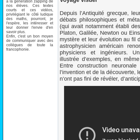
Voyage visuel
à la génération zapping de
nos élèves. Ces textes
courts et ces vidéos,
Depuis l’Antiquité grecque, leur
privilégiant le côté ludique
des maths, pourront, je
débats philosophiques et méta
l'espère, les intéresser et
(qui avait notamment établi de
leur donner l'envie d'en
savoir plus.
Platon, Galilée, Newton ou Einst
Enfin, c'est un bon moyen
mystère et leur évolution au fil
de communiquer avec des
collègues de toute la
astrophysicien américain re
francophonie.
physiciens et ingénieurs. U
illustrée d’exemples, en même
Entre construction neuronale
l’invention et de la découverte,
n’ont pas fini de révéler, d’antic