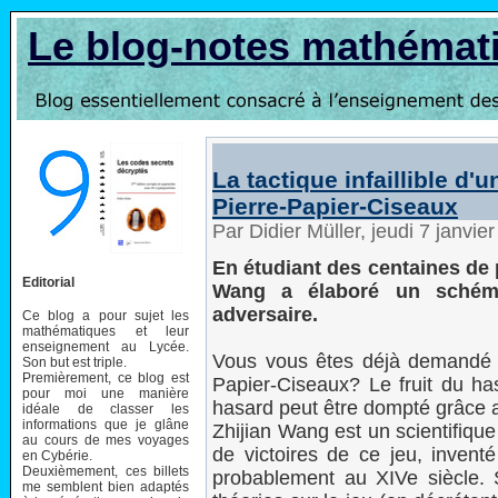
Le blog-notes mathémat
La tactique infaillible d'
Pierre-Papier-Ciseaux
Par Didier Müller, jeudi 7 janvi
En étudiant des centaines de p
Editorial
Wang a élaboré un schém
adversaire.
Ce blog a pour sujet les
mathématiques et leur
enseignement au Lycée.
Vous vous êtes déjà demandé p
Son but est triple.
Premièrement, ce blog est
Papier-Ciseaux? Le fruit du ha
pour moi une manière
hasard peut être dompté grâce
idéale de classer les
informations que je glâne
Zhijian Wang est un scientifique
au cours de mes voyages
de victoires de ce jeu, invent
en Cybérie.
Deuxièmement, ces billets
probablement au XIVe siècle. S
me semblent bien adaptés