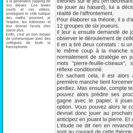
théories sur le jeu (en décrétan
à la génération zapping de
nos élèves. Ces textes
de jouer au hasard), lui a déc
courts et ces vidéos,
réalité de l'affrontement.
privilégiant le côté ludique
des maths, pourront, je
Pour élaborer sa théorie, il a d'
l'espère, les intéresser et
12 groupes de six joueurs.
leur donner l'envie d'en
savoir plus.
Il leur a ensuite demandé de j
Enfin, c'est un bon moyen
observer le déroulement de celle
de communiquer avec des
collègues de toute la
Il en a tiré deux constats : si 
francophonie.
le même coup à la manche sui
normalement de stratégie en pa
mots "pierre-feuille-ciseaux",
réflexe conditionné.
En sachant cela, il est alors
première manche tient forcement
perdiez. Mas ensuite, compte te
pouvez alors prédire ses pro
gagne avec le papier, il joue
option. Vous pouvez alors le co
devrait donc jouer au prochain
anticipez en jouant la pierre. Et 
L'étude ne dit rien en revanc
sont au courant de cette théorie.