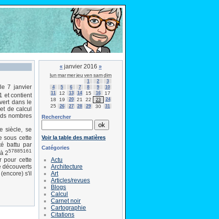
janvier 2016
«
»
lun
mar
mer
jeu
ven
sam
dim
1
2
3
le 7 janvier
4
5
6
7
8
9
10
11
12
13
14
15
16
17
1 et contient
18
19
20
21
22
24
23
vert dans le
25
26
27
28
29
30
31
et de calcul
ands nombres
Rechercher
 siècle, se
Voir la table des matières
e sous cette
té battu par
Catégories
57885161
à 2
Actu
r pour cette
Architecture
é découverts
Art
(encore) s'il
Articles/revues
Blogs
Calcul
Carnet noir
Cartographie
Citations