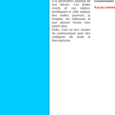
à la génération zapping de
Commentaires
nos élèves. Ces textes
Aucun comment
courts et ces vidéos,
privilégiant le côté ludique
des maths, pourront, je
l'espère, les intéresser et
leur donner l'envie d'en
savoir plus.
Enfin, c'est un bon moyen
de communiquer avec des
collègues de toute la
francophonie.