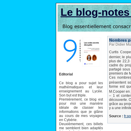
Le blog-note
Nombres pr
Par Didier Mü
Curtis Cooper
dernier, le p
plus de 22,3 
cadre du proj
partagé sous 
premiers de 
Editorial
Ces nombres 
présentent s
Ce blog a pour sujet les
forme est que
mathématiques et leur
enseignement au Lycée.
M.Cooper en j
Son but est triple.
– 1 et conten
Premièrement, ce blog est
découverte. O
pour moi une manière
grâce au proje
idéale de classer les
y a une infin
informations que je glâne
au cours de mes voyages
Source :
fr.s
en Cybérie.
Deuxièmement, ces billets
me semblent bien adaptés