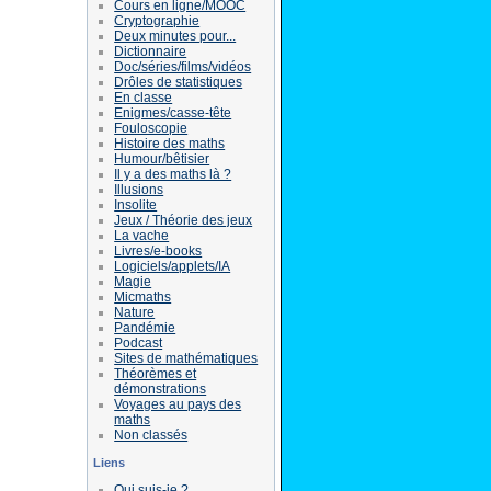
Cours en ligne/MOOC
Cryptographie
Deux minutes pour...
Dictionnaire
Doc/séries/films/vidéos
Drôles de statistiques
En classe
Enigmes/casse-tête
Fouloscopie
Histoire des maths
Humour/bêtisier
Il y a des maths là ?
Illusions
Insolite
Jeux / Théorie des jeux
La vache
Livres/e-books
Logiciels/applets/IA
Magie
Micmaths
Nature
Pandémie
Podcast
Sites de mathématiques
Théorèmes et
démonstrations
Voyages au pays des
maths
Non classés
Liens
Qui suis-je ?