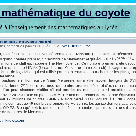
s mathématique du coyote
emiers : nouveau record
ller, samedi 23 janvier 2016 à 09:12
-
Actu
-
#2869
-
rss
, mathématicien de l'Université centrale du Missouri (Etats-Unis) a découvert, 
74207281
lus grand nombre premier, dit "nombre de Mersenne" et qui équivaut à 2
– 
millions de chiffres, rapporte The New Scientist. Ce nombre premier a été décou
et informatique GIMPS (Great Internet Mersenne Prime Search). Il s'agit d'un proj
forme de logiciel et qui est utilisé par les internautes pour chercher les plus gr
Mersenne.
baptisés en l'honneur de Marin Mersenne, un mathématicien français du XVIe
p
ous la forme 2
-1, où p est aussi un nombre premier. L'intérêt d'écrire un nombr
 l'on peut aisément vérifier s'il est premier ou non. Le record précèdent a é
anvier 2013 à l'aide du projet GIMPS. Ce nombre premier de Mersenne équivalait 
ait 17 millions de chiffres. GIMPS a alors versé 3.000 dollars à Curtis Coope
n ne connaît que 49 nombres premiers de Mersenne, les quinze derniers ayant ét
t GIMPS. Bien qu'il existe une quantité infinie de nombres premiers, on ne sait pas 
ité de nombres de Mersenne.
putniknews.com