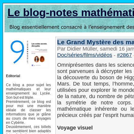
Le blog-notes mathémat
Le Grand Mystère des ma
Par Didier Müller, samedi 16 ja
Doc/séries/films/vidéos
-
#2867
Omniprésentes dans les science
sont parvenues à décrypter les o
Editorial
la découverte du boson de Higgs 
Mars. De tout temps, l’homme,
Ce blog a pour sujet les
mathématiques et leur
utilisées pour explorer le mond
enseignement au Lycée.
de la nature, du nombre de péta
Son but est triple.
Premièrement, ce blog est
la symétrie de notre corps.
pour moi une manière
mathématique inhérente ou le
idéale de classer les
informations que je glâne
précieux créés par l’esprit huma
au cours de mes voyages
en Cybérie.
Deuxièmement, ces billets
Voyage visuel
me semblent bien adaptés