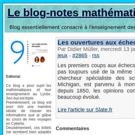
Le blog-notes mathémat
Les ouvertures aux échec
Par Didier Müller, mercredi 13 
jeux
-
#2865
-
rss
Les premiers coups aux échecs s
pas toujours usé de la même s
Editorial
chercheur spécialiste des sc
Michigan, est parvenu à mont
Ce blog a pour sujet les
mathématiques et leur
depuis 1850, les opinions co
enseignement au Lycée.
beaucoup évolué.
Son but est triple.
Premièrement, ce blog est
pour moi une manière
Lire l'article sur Slate.fr
idéale de classer les
informations que je glâne
au cours de mes voyages
en Cybérie.
Deuxièmement, ces billets
Commentaires
me semblent bien adaptés