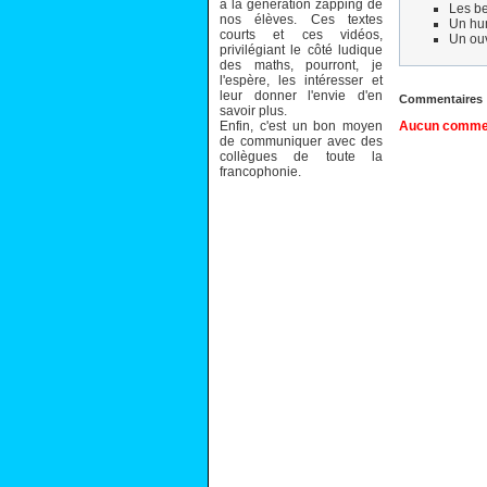
à la génération zapping de
Les be
nos élèves. Ces textes
Un hum
courts et ces vidéos,
Un ouv
privilégiant le côté ludique
des maths, pourront, je
l'espère, les intéresser et
leur donner l'envie d'en
Commentaires
savoir plus.
Enfin, c'est un bon moyen
Aucun comment
de communiquer avec des
collègues de toute la
francophonie.