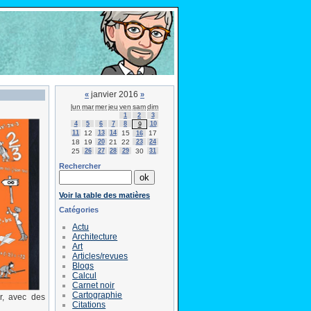
janvier 2016
«
»
lun
mar
mer
jeu
ven
sam
dim
1
2
3
4
5
6
7
8
10
9
11
12
13
14
15
17
16
18
19
20
21
22
23
24
25
26
27
28
29
30
31
Rechercher
Voir la table des matières
Catégories
Actu
Architecture
Art
Articles/revues
Blogs
Calcul
Carnet noir
Cartographie
r, avec des
Citations