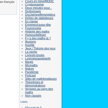
Cours en ligne/MOOC
 en français
Cryptographie
Deux minutes pour...
Dictionnaire
Doc/séries/films/vidéos
Drôles de statistiques
En classe
Enigmes/casse-tête
Fouloscopie
Histoire des maths
Humour/bêtisier
Il y a des maths là ?
Illusions
Insolite
Jeux / Théorie des jeux
La vache
Livres/e-books
Logiciels/applets/IA
Magie
Micmaths
Nature
Pandémie
Podcast
Sites de mathématiques
Théorèmes et
démonstrations
Voyages au pays des
maths
Non classés
Liens
Qui suis-je ?