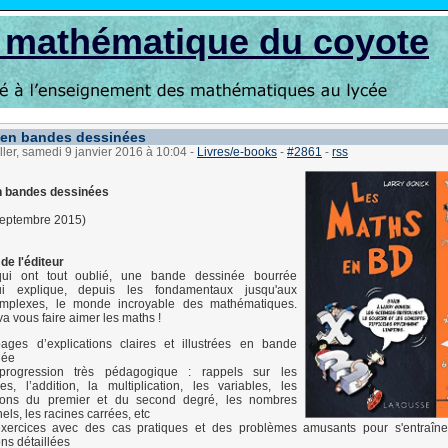
s mathématique du coyote
 en bandes dessinées
ller, samedi 9 janvier 2016 à 10:04
-
Livres/e-books
-
#2861
-
rss
n bandes dessinées
septembre 2015)
de l'éditeur
ui ont tout oublié, une bande dessinée bourrée
i explique, depuis les fondamentaux jusqu'aux
omplexes, le monde incroyable des mathématiques.
va vous faire aimer les maths !
ages d’explications claires et illustrées en bande
née
rogression très pédagogique : rappels sur les
s, l’addition, la multiplication, les variables, les
ions du premier et du second degré, les nombres
nels, les racines carrées, etc
xercices avec des cas pratiques et des problèmes amusants pour s'entraîne
ons détaillées