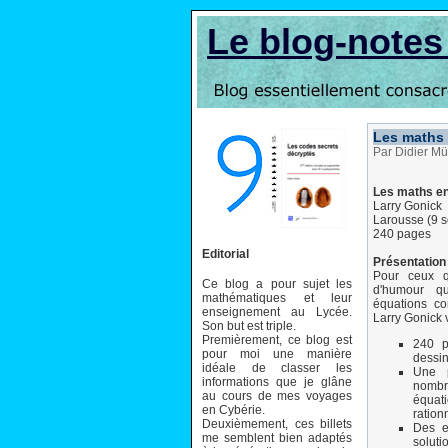
Le blog-note
Les maths
Par Didier Mü
Les maths e
Larry Gonick
Larousse (9 
240 pages
Editorial
Présentation 
Pour ceux q
Ce blog a pour sujet les
d'humour qu
mathématiques et leur
équations c
enseignement au Lycée.
Larry Gonick 
Son but est triple.
Premièrement, ce blog est
240 p
pour moi une manière
dessi
idéale de classer les
Une p
informations que je glâne
nombre
au cours de mes voyages
équat
en Cybérie.
ration
Deuxièmement, ces billets
Des e
me semblent bien adaptés
soluti