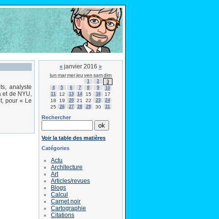
janvier 2016
«
»
lun
mar
mer
jeu
ven
sam
dim
1
2
3
s, analyste
4
5
6
7
8
9
10
a et de NYU,
11
12
13
14
15
16
17
nt, pour « Le
18
19
20
21
22
23
24
25
26
27
28
29
30
31
Rechercher
Voir la table des matières
Catégories
Actu
Architecture
Art
Articles/revues
Blogs
Calcul
Carnet noir
Cartographie
Citations