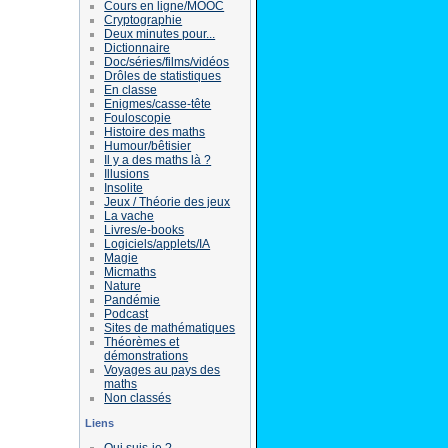
Cours en ligne/MOOC
Cryptographie
Deux minutes pour...
Dictionnaire
Doc/séries/films/vidéos
Drôles de statistiques
En classe
Enigmes/casse-tête
Fouloscopie
Histoire des maths
Humour/bêtisier
Il y a des maths là ?
Illusions
Insolite
Jeux / Théorie des jeux
La vache
Livres/e-books
Logiciels/applets/IA
Magie
Micmaths
Nature
Pandémie
Podcast
Sites de mathématiques
Théorèmes et
démonstrations
Voyages au pays des
maths
Non classés
Liens
Qui suis-je ?