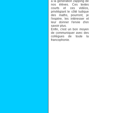
à la génération zapping de
nos élèves. Ces textes
courts et ces vidéos,
privilégiant le côté ludique
des maths, pourront, je
l'espère, les intéresser et
leur donner l'envie d'en
savoir plus.
Enfin, c'est un bon moyen
de communiquer avec des
collègues de toute la
francophonie.