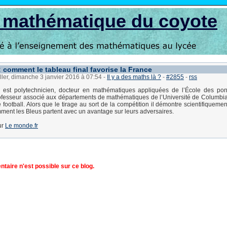
s mathématique du coyote
 comment le tableau final favorise la France
ller, dimanche 3 janvier 2016 à 07:54
-
Il y a des maths là ?
-
#2855
-
rss
 est polytechnicien, docteur en mathématiques appliquées de l’École des pont
professeur associé aux départements de mathématiques de l’Université de Columbi
 football. Alors que le tirage au sort de la compétition il démontre scientifiqueme
ent les Bleus partent avec un avantage sur leurs adversaires.
sur
Le monde.fr
aire n'est possible sur ce blog.