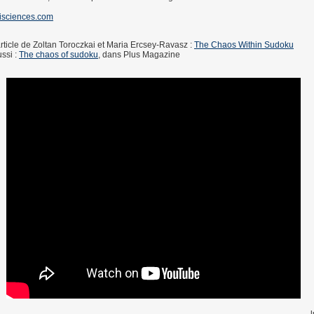
isciences.com
'article de Zoltan Toroczkai et Maria Ercsey-Ravasz :
The Chaos Within Sudoku
ussi :
The chaos of sudoku
, dans Plus Magazine