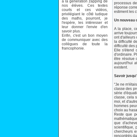
à la génération zapping de
processus de 
nos élèves. Ces textes
réponse corre
courts et ces vidéos,
estiment les c
privilégiant le côté ludique
des maths, pourront, je
Un nouveau c
l'espère, les intéresser et
leur donner l'envie d'en
A la place, c
savoir plus.
arrive toujou
Enfin, c'est un bon moyen
ont d'ailleur
de communiquer avec des
la difficulté
collègues de toute la
difficulté de
francophonie.
Elle s'étend 
d'ordinaire. P
être résolue 
aujourd'hui a
existent.
Savoir jusqu'
"Je ne m'étai
classe des pro
série d'équat
classe, cela 
moi, et d'autr
hommes peuven
choix au hasa
Reste que pou
mathématiques
que d'acheve
scientifique,
chercheurs e
rencontrés dan