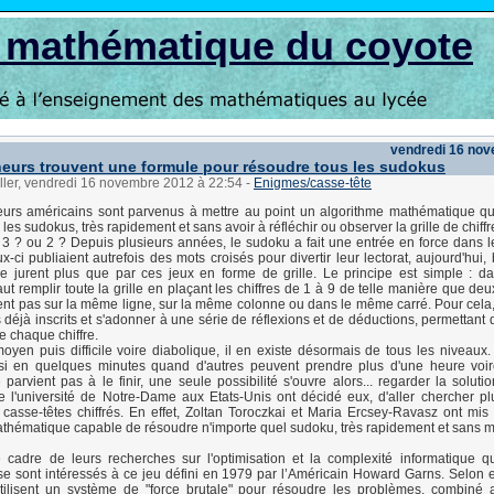
s mathématique du coyote
vendredi 16 no
eurs trouvent une formule pour résoudre tous les sudokus
ller, vendredi 16 novembre 2012 à 22:54
-
Enigmes/casse-tête
urs américains sont parvenus à mettre au point un algorithme mathématique qu
les sudokus, très rapidement et sans avoir à réfléchir ou observer la grille de chiffr
u 3 ? ou 2 ? Depuis plusieurs années, le sudoku a fait une entrée en force dans l
x-ci publiaient autrefois des mots croisés pour divertir leur lectorat, aujourd'hui
e jurent plus que par ces jeux en forme de grille. Le principe est simple : d
faut remplir toute la grille en plaçant les chiffres de 1 à 9 de telle manière que de
ent pas sur la même ligne, sur la même colonne ou dans le même carré. Pour cela, il
déjà inscrits et s'adonner à une série de réflexions et de déductions, permettant 
e chaque chiffre.
moyen puis difficile voire diabolique, il en existe désormais de tous les niveaux.
nsi en quelques minutes quand d'autres peuvent prendre plus d'une heure voir
arvient pas à le finir, une seule possibilité s'ouvre alors... regarder la soluti
 l'université de Notre-Dame aux Etats-Unis ont décidé eux, d'aller chercher pl
casse-têtes chiffrés. En effet, Zoltan Toroczkai et Maria Ercsey-Ravasz ont mis
thématique capable de résoudre n'importe quel sudoku, très rapidement et sans 
e cadre de leurs recherches sur l'optimisation et la complexité informatique 
 se sont intéressés à ce jeu défini en 1979 par l’Américain Howard Garns. Selon e
ilisent un système de "force brutale" pour résoudre les problèmes, combiné a