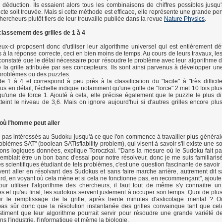
déduction. Ils essaient alors tous les combinaisons de chiffres possibles jusqu
cte soit trouvée. Mais si cette méthode est efficace, elle représente une grande pe
hercheurs plutôt fiers de leur trouvaille publiée dans la revue
Nature Physics
.
lassement des grilles de 1 à 4
eux-ci proposent donc d'utiliser leur algorithme universel qui est entièrement dé
rs à la réponse correcte, ceci en bien moins de temps. Au cours de leurs travaux, l
s constaté que le délai nécessaire pour résoudre le problème avec leur algorithme 
 de la grille attribuée par ses concepteurs. Ils sont ainsi parvenus à développer u
s problèmes ou des puzzles.
de 1 à 4 et correspond à peu près à la classification du "facile" à "très difficil
lus en détail, l'échelle indique notamment qu'une grille de "force" 2 met 10 fois pl
qu'une de force 1. Ajouté à cela, elle précise également que le puzzle le plus dif
tteint le niveau de 3,6. Mais on ignore aujourd'hui si d'autres grilles encore pl
où l'homme peut aller
s pas intéressés au Sudoku jusqu'à ce que l'on commence à travailler plus général
blèmes SAT" (boolean SATisfiability problem), qui visent à savoir s'il existe une s
ions logiques données, explique Toroczkai. "Dans la mesure où le Sudoku fait par
semblait être un bon banc d'essai pour notre résolveur, donc je me suis familiaris
es scientifiques étudiant de tels problèmes, c'est une question fascinante de savoir
t aller en résolvant des Sudokus et sans faire marche arrière, autrement dit s
rd, en voyant où cela mène et si cela ne fonctionne pas, en recommençant", ajoute t
r utiliser l'algorithme des chercheurs, il faut tout de même s'y connaitre un
 et qu'au final, les sudokus servent justement à occuper son temps. Quoi de plus 
r le remplissage de la grille, après trente minutes d'asticotage mental ? Out
 pas sûr donc que la résolution instantanée des grilles convainque tant que cel
stiment que leur algorithme pourrait servir pour résoudre une grande variété 
s l'industrie, l'informatique et même la biologie.