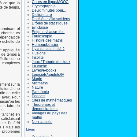
Cours en ligne/MOOC
'à ce que la
Cryptographie
rte de temps,
Deux minutes pour...
Dictionnaire
Doc/séries/films/vidéos
Drôles de statistiques
En classe
terminant et
Enigmes/casse-tête
es chercheurs
Fouloscopie
dépendait de
Histoire des maths
ne échelle de
Humour/bêtisier
Il y a des maths là ?
e" appliquée
Illusions
us de temps à
Insolite
ficile connu
Jeux / Théorie des jeux
us complexes
La vache
Livres/e-books
Logiciels/applets/IA
Magie
Micmaths
ement sur la
Nature
olution à une
Pandémie
tie de cette
Podcast
é avec. Pour
Sites de mathématiques
 jusqu'où les
Théorèmes et
ans faire de
démonstrations
-il.
Voyages au pays des
 tantinet en
maths
satisfaisant
Non classés
re l'intérêt
a ! Mais les
Liens
de problèmes
Qui suis-je ?