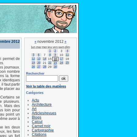
vembre 2012
novembre 2012
«
»
lun
mar
mer
jeu
ven
sam
dim
1
2
3
4
5
6
7
8
9
10
11
i permet de
12
13
14
15
17
18
16
es.
19
20
21
22
24
25
23
26
27
28
29
30
es journaux.
, bon nombre
Rechercher
ans la forme
ux identiques
 faut partir
Voir la table des matières
de placer au
Catégories
 Certains se
Actu
e plusieurs.
Architecture
on. Mais des
Art
us loin pour
Articles/revues
 au point un
Blogs
même avoir à
Calcul
Carnet noir
que les deux
Cartographie
ux, les fans
Citations
vec un fort