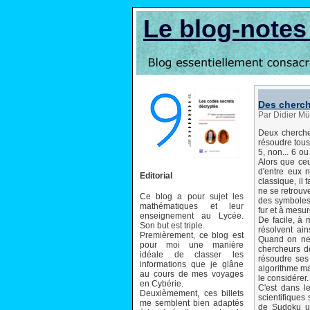
Le blog-note
Des cherch
Par Didier Mü
Deux cherche
résoudre tous 
5, non... 6 o
Alors que ceu
d'entre eux n
Editorial
classique, il 
ne se retrouv
Ce blog a pour sujet les
des symboles 
mathématiques et leur
fur et à mesur
enseignement au Lycée.
De facile, à 
Son but est triple.
résolvent ai
Premièrement, ce blog est
Quand on ne p
pour moi une manière
chercheurs de
idéale de classer les
résoudre ses 
informations que je glâne
algorithme ma
au cours de mes voyages
le considérer.
en Cybérie.
C'est dans l
Deuxièmement, ces billets
scientifiques
me semblent bien adaptés
de Sudoku ut