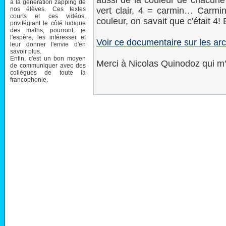
aussi de la couleur de chacune 
à la génération zapping de
nos élèves. Ces textes
vert clair, 4 = carmin… Carmi
courts et ces vidéos,
couleur, on savait que c'était 4!
privilégiant le côté ludique
des maths, pourront, je
l'espère, les intéresser et
Voir ce documentaire sur les ar
leur donner l'envie d'en
savoir plus.
Enfin, c'est un bon moyen
Merci à Nicolas Quinodoz qui m'
de communiquer avec des
collègues de toute la
francophonie.