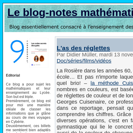
Le blog-notes mathémat
L'as des réglettes
Par Didier Müller, mardi 13 no
Doc/séries/films/vidéos
La Rosière dans les années 60, c
Editorial
école… Et pas n'importe laquel
quel brio! –
la méthode Cuis
Ce blog a pour sujet les
mathématiques et leur
nombres en couleurs, est basée
enseignement au Lycée.
de réglettes de couleur et de lon
Son but est triple.
Premièrement, ce blog est
Georges Cuisenaire, ce profess
pour moi une manière
dans ce reportage, pensait qu
idéale de classer les
informations que je glâne
comprendre les chiffres. Grâce 
au cours de mes voyages
diverses opérations, c'est en 
en Cybérie.
Deuxièmement, ces billets
gymnastique qui lie le concret
me semblent bien adaptés