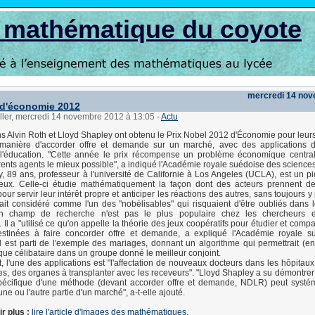
s mathématique du coyote
mercredi 14 no
 d'économie 2012
ller, mercredi 14 novembre 2012 à 13:05
-
Actu
s Alvin Roth et Lloyd Shapley ont obtenu le Prix Nobel 2012 d'Économie pour leurs
 manière d'accorder offre et demande sur un marché, avec des applications 
 l'éducation. "Cette année le prix récompense un problème économique centra
érents agents le mieux possible", a indiqué l'Académie royale suédoise des sciences
, 89 ans, professeur à l'université de Californie à Los Angeles (UCLA), est un pi
jeux. Celle-ci étudie mathématiquement la façon dont des acteurs prennent de
our servir leur intérêt propre et anticiper les réactions des autres, sans toujours y
tait considéré comme l'un des "nobélisables" qui risquaient d'être oubliés dans 
 champ de recherche n'est pas le plus populaire chez les chercheurs e
Il a "utilisé ce qu'on appelle la théorie des jeux coopératifs pour étudier et comp
stinées à faire concorder offre et demande, a expliqué l'Académie royale s
il est parti de l'exemple des mariages, donnant un algorithme qui permettrait (en
ue célibataire dans un groupe donné le meilleur conjoint.
 l'une des applications est "l'affectation de nouveaux docteurs dans les hôpitaux,
es, des organes à transplanter avec les receveurs". "Lloyd Shapley a su démontre
pécifique d'une méthode (devant accorder offre et demande, NDLR) peut systé
'une ou l'autre partie d'un marché", a-t-elle ajouté.
r plus :
lire l'article d'Images des mathématiques
.