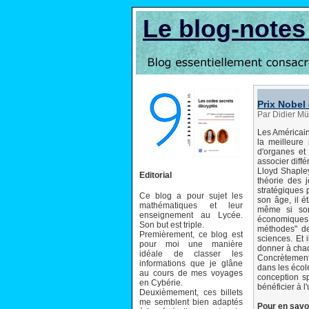
Le blog-note
Prix Nobel
Par Didier Mü
Les Américain
la meilleure
d'organes et
associer diff
Lloyd Shapley
Editorial
théorie des 
stratégiques p
Ce blog a pour sujet les
son âge, il é
mathématiques et leur
même si son
enseignement au Lycée.
économiques. 
Son but est triple.
méthodes" de
Premièrement, ce blog est
sciences. Et 
pour moi une manière
donner à chaq
idéale de classer les
Concrètement,
informations que je glâne
dans les écol
au cours de mes voyages
conception s
en Cybérie.
bénéficier à l
Deuxièmement, ces billets
me semblent bien adaptés
Pour en savoi