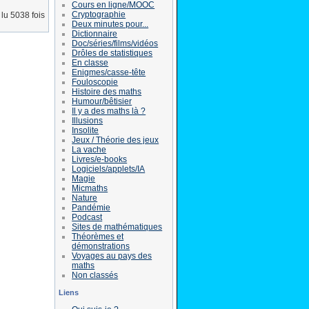
Cours en ligne/MOOC
Cryptographie
lu 5038 fois
Deux minutes pour...
Dictionnaire
Doc/séries/films/vidéos
Drôles de statistiques
En classe
Enigmes/casse-tête
Fouloscopie
Histoire des maths
Humour/bêtisier
Il y a des maths là ?
Illusions
Insolite
Jeux / Théorie des jeux
La vache
Livres/e-books
Logiciels/applets/IA
Magie
Micmaths
Nature
Pandémie
Podcast
Sites de mathématiques
Théorèmes et
démonstrations
Voyages au pays des
maths
Non classés
Liens