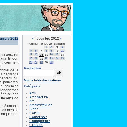
vembre 2012
novembre 2012
«
»
lun
mar
mer
jeu
ven
sam
dim
1
2
3
4
5
6
7
8
9
10
11
 travaux sur
12
13
15
16
17
18
14
dans le don
19
20
21
22
23
24
25
l : comment
26
27
28
29
30
.
Rechercher
onnier de la
s décisions
 parvenir. Vu
Voir la table des matières
le palmarès,
n sciences
Catégories
arer diverses
Actu
uédoise des
Architecture
 théorie) de
Art
Articles/revues
 d'étudiants
Blogs
r comment la
Calcul
matiquement
Carnet noir
Cartographie
Citations