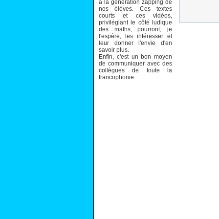
à la génération zapping de
nos élèves. Ces textes
courts et ces vidéos,
privilégiant le côté ludique
des maths, pourront, je
l'espère, les intéresser et
leur donner l'envie d'en
savoir plus.
Enfin, c'est un bon moyen
de communiquer avec des
collègues de toute la
francophonie.