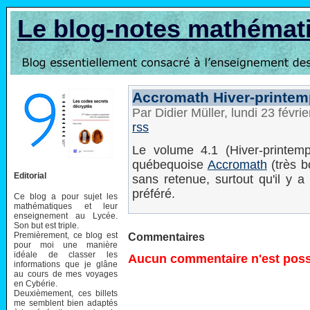
Le blog-notes mathémat
Accromath Hiver-printem
Par Didier Müller, lundi 23 févr
rss
Le volume 4.1 (Hiver-printemp
québequoise
Accromath
(très b
Editorial
sans retenue, surtout qu'il y a
préféré.
Ce blog a pour sujet les
mathématiques et leur
enseignement au Lycée.
Son but est triple.
Premièrement, ce blog est
Commentaires
pour moi une manière
idéale de classer les
Aucun commentaire n'est possi
informations que je glâne
au cours de mes voyages
en Cybérie.
Deuxièmement, ces billets
me semblent bien adaptés