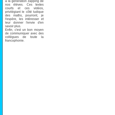
à la génération zapping de
nos élèves. Ces textes
courts et ces vidéos,
privilégiant le côté ludique
des maths, pourront, je
l'espère, les intéresser et
leur donner l'envie d'en
savoir plus.
Enfin, c'est un bon moyen
de communiquer avec des
collègues de toute la
francophonie.