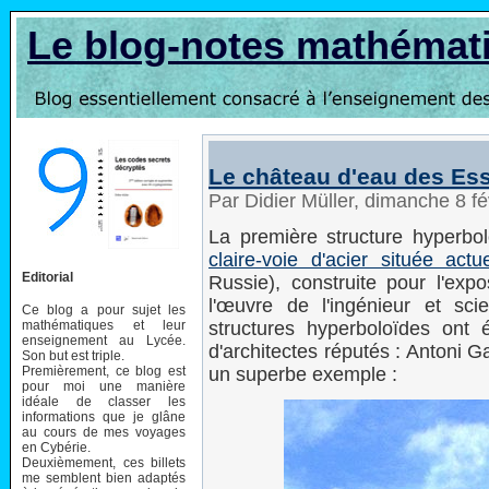
Le blog-notes mathémat
Le château d'eau des Ess
Par Didier Müller, dimanche 8 f
La première structure hyperb
claire-voie d'acier située act
Editorial
Russie), construite pour l'exp
l'œuvre de l'ingénieur et sci
Ce blog a pour sujet les
mathématiques et leur
structures hyperboloïdes ont 
enseignement au Lycée.
d'architectes réputés : Antoni 
Son but est triple.
Premièrement, ce blog est
un superbe exemple :
pour moi une manière
idéale de classer les
informations que je glâne
au cours de mes voyages
en Cybérie.
Deuxièmement, ces billets
me semblent bien adaptés