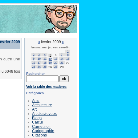
février 2009
février 2009
«
»
lun
mar
mer
jeu
ven
sam
dim
1
2
3
4
6
7
8
5
en outre une
9
10
11
13
14
15
12
16
17
18
19
20
21
22
23
24
25
26
27
28
lu 6048 fois
Rechercher
Voir la table des matières
Catégories
Actu
Architecture
Art
Articles/revues
Blogs
Calcul
Carnet noir
Cartographie
Citations