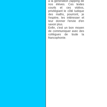
à la génération zapping de
nos élèves. Ces textes
courts et ces vidéos,
privilégiant le côté ludique
des maths, pourront, je
l'espère, les intéresser et
leur donner l'envie d'en
savoir plus.
Enfin, c'est un bon moyen
de communiquer avec des
collègues de toute la
francophonie.