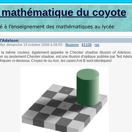
s mathématique du coyote
d'Adelson
ller, dimanche 19 octobre 2008 à 08:55
-
Illusions
-
#1108
-
rss
de la même couleur, également appelée le
Checker shadow illusion of Adelson
on
ou seulement
Checker shadow
, est une illusion d'optique publiée par Ted Ade
'échiquier ci-dessous. Croyez-le ou non, les cases A et B sont identiques!