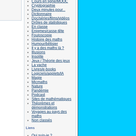
Cours en ligne/MOOC
Cryptographie
Deux minutes pour...
Dictionnaire
Doc/séries/films/vidéos
Drôles de statistiques
En classe
Enigmes/casse-tête
Fouloscopie
Histoire des maths
Humour/bêtisier
Il y a des maths là ?
Illusions
Insolite
Jeux / Théorie des jeux
La vache
Livres/e-books
Logiciels/applets/IA
Magie
Micmaths
Nature
Pandémie
Podcast
Sites de mathématiques
Théorèmes et
démonstrations
Voyages au pays des
maths
Non classés
Liens
Qui suis-je ?