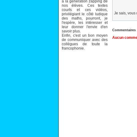
à la génération zapping de
nos élèves. Ces textes
courts et ces vidéos,
Je sais, vous 
privilégiant le côté ludique
des maths, pourront, je
l'espère, les intéresser et
leur donner l'envie d'en
Commentaires
savoir plus.
Enfin, c'est un bon moyen
Aucun comment
de communiquer avec des
collègues de toute la
francophonie.