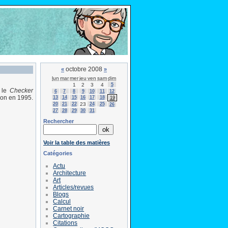
octobre 2008
«
»
lun
mar
mer
jeu
ven
sam
dim
1
2
3
4
5
, le
Checker
6
7
8
9
10
11
12
lson en 1995.
13
14
15
16
17
18
19
20
21
22
23
24
25
26
27
28
29
30
31
Rechercher
Voir la table des matières
Catégories
Actu
Architecture
Art
Articles/revues
Blogs
Calcul
Carnet noir
Cartographie
Citations