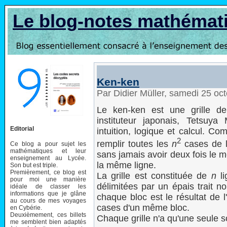
Le blog-notes mathémat
Ken-ken
Par Didier Müller, samedi 25 oc
Le ken-ken est une grille de
instituteur japonais, Tetsuy
Editorial
intuition, logique et calcul. C
2
remplir toutes les
n
cases de la
Ce blog a pour sujet les
mathématiques et leur
sans jamais avoir deux fois le 
enseignement au Lycée.
la même ligne.
Son but est triple.
Premièrement, ce blog est
La grille est constituée de
n
li
pour moi une manière
délimitées par un épais trait no
idéale de classer les
informations que je glâne
chaque bloc est le résultat de l
au cours de mes voyages
cases d'un même bloc.
en Cybérie.
Deuxièmement, ces billets
Chaque grille n'a qu'une seule s
me semblent bien adaptés