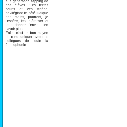
à la génération zapping de
nos élèves. Ces textes
courts et ces vidéos,
privilégiant le côté ludique
des maths, pourront, je
l'espère, les intéresser et
leur donner l'envie d'en
savoir plus.
Enfin, c'est un bon moyen
de communiquer avec des
collègues de toute la
francophonie.