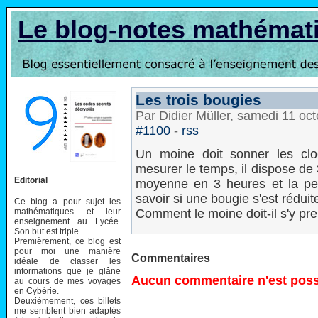
Le blog-notes mathémat
Les trois bougies
Par Didier Müller, samedi 11 oc
#1100
-
rss
Un moine doit sonner les cl
mesurer le temps, il dispose de 
Editorial
moyenne en 3 heures et la peti
savoir si une bougie s'est réduite
Ce blog a pour sujet les
mathématiques et leur
Comment le moine doit-il s'y pr
enseignement au Lycée.
Son but est triple.
Premièrement, ce blog est
pour moi une manière
Commentaires
idéale de classer les
informations que je glâne
Aucun commentaire n'est possi
au cours de mes voyages
en Cybérie.
Deuxièmement, ces billets
me semblent bien adaptés