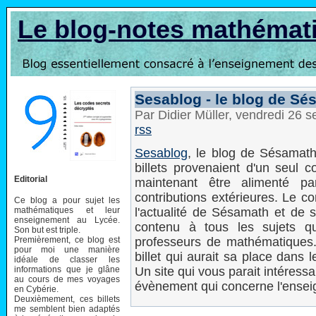
Le blog-notes mathémat
Sesablog - le blog de Sé
Par Didier Müller, vendredi 26
rss
Sesablog
, le blog de Sésamath
billets provenaient d'un seul c
Editorial
maintenant être alimenté pa
contributions extérieures. Le c
Ce blog a pour sujet les
mathématiques et leur
l'actualité de Sésamath et de s
enseignement au Lycée.
contenu à tous les sujets q
Son but est triple.
Premièrement, ce blog est
professeurs de mathématiques. 
pour moi une manière
billet qui aurait sa place dans 
idéale de classer les
informations que je glâne
Un site qui vous parait intéress
au cours de mes voyages
évènement qui concerne l'ense
en Cybérie.
Deuxièmement, ces billets
me semblent bien adaptés