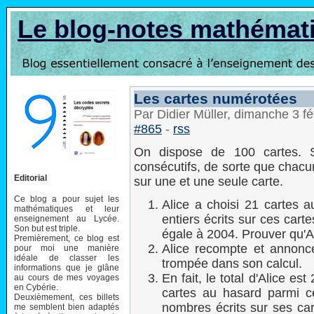
Le blog-notes mathémat
Les cartes numérotées
Par Didier Müller, dimanche 3 f
#865
-
rss
On dispose de 100 cartes. S
consécutifs, de sorte que chacun 
Editorial
sur une et une seule carte.
Ce blog a pour sujet les
Alice a choisi 21 cartes a
mathématiques et leur
entiers écrits sur ces car
enseignement au Lycée.
Son but est triple.
égale à 2004. Prouver qu'Al
Premièrement, ce blog est
Alice recompte et annonc
pour moi une manière
idéale de classer les
trompée dans son calcul.
informations que je glâne
En fait, le total d'Alice e
au cours de mes voyages
en Cybérie.
cartes au hasard parmi ce
Deuxièmement, ces billets
nombres écrits sur ses ca
me semblent bien adaptés