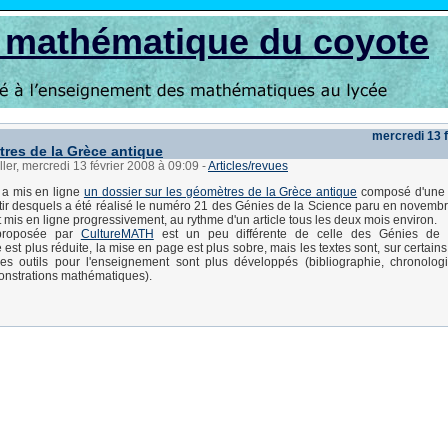
s mathématique du coyote
mercredi 13 
res de la Grèce antique
ller, mercredi 13 février 2008 à 09:09
-
Articles/revues
a mis en ligne
un dossier sur les géomètres de la Grèce antique
composé d'une s
artir desquels a été réalisé le numéro 21 des Génies de la Science paru en novemb
t mis en ligne progressivement, au rythme d'un article tous les deux mois environ.
proposée par
CultureMATH
est un peu différente de celle des Génies de 
 est plus réduite, la mise en page est plus sobre, mais les textes sont, sur certains
es outils pour l'enseignement sont plus développés (bibliographie, chronologi
onstrations mathématiques).