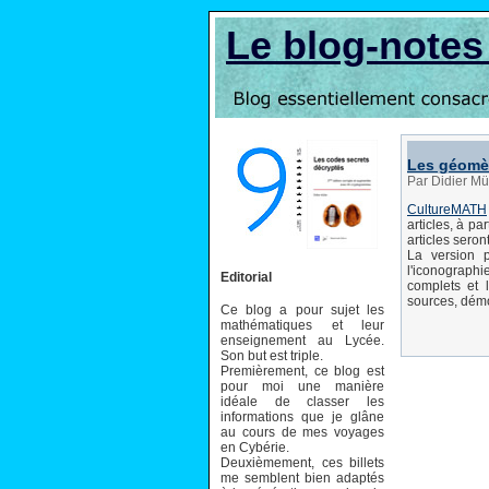
Le blog-note
Les géomèt
Par Didier Mü
CultureMATH
articles, à p
articles seron
La version 
l'iconographie
Editorial
complets et l
sources, dém
Ce blog a pour sujet les
mathématiques et leur
enseignement au Lycée.
Son but est triple.
Premièrement, ce blog est
pour moi une manière
idéale de classer les
informations que je glâne
au cours de mes voyages
en Cybérie.
Deuxièmement, ces billets
me semblent bien adaptés