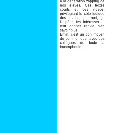
à la génération zapping de
nos élèves. Ces textes
courts et ces vidéos,
privilégiant le côté ludique
des maths, pourront, je
l'espère, les intéresser et
leur donner l'envie d'en
savoir plus.
Enfin, c'est un bon moyen
de communiquer avec des
collègues de toute la
francophonie.