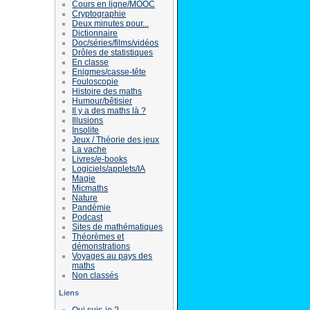
Cours en ligne/MOOC
Cryptographie
Deux minutes pour...
Dictionnaire
Doc/séries/films/vidéos
Drôles de statistiques
En classe
Enigmes/casse-tête
Fouloscopie
Histoire des maths
Humour/bêtisier
Il y a des maths là ?
Illusions
Insolite
Jeux / Théorie des jeux
La vache
Livres/e-books
Logiciels/applets/IA
Magie
Micmaths
Nature
Pandémie
Podcast
Sites de mathématiques
Théorèmes et
démonstrations
Voyages au pays des
maths
Non classés
Liens
Qui suis-je ?