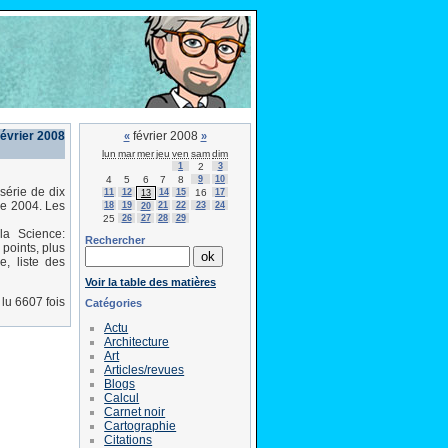
février 2008
février 2008
«
»
lun
mar
mer
jeu
ven
sam
dim
1
2
3
4
5
6
7
8
9
10
érie de dix
11
12
14
15
16
17
13
re 2004. Les
18
19
21
22
23
24
20
25
26
27
28
29
la Science:
Rechercher
 points, plus
e, liste des
Voir la table des matières
lu 6607 fois
Catégories
Actu
Architecture
Art
Articles/revues
Blogs
Calcul
Carnet noir
Cartographie
Citations