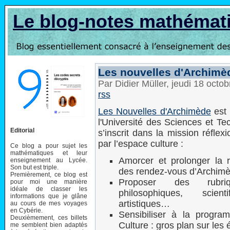
Le blog-notes mathémat
Les nouvelles d'Archimè
Par Didier Müller, jeudi 18 oct
rss
Les Nouvelles d'Archimède
est 
l'Université des Sciences et Tec
Editorial
s’inscrit dans la mission réfle
par l’espace culture :
Ce blog a pour sujet les
mathématiques et leur
Amorcer et prolonger la 
enseignement au Lycée.
Son but est triple.
des rendez-vous d’Archim
Premièrement, ce blog est
Proposer des rubri
pour moi une manière
idéale de classer les
philosophiques, scientif
informations que je glâne
artistiques…
au cours de mes voyages
en Cybérie.
Sensibiliser à la progra
Deuxièmement, ces billets
Culture : gros plan sur le
me semblent bien adaptés