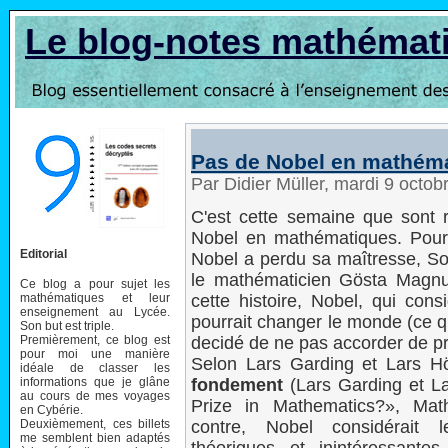
Le blog-notes mathémat
Pas de Nobel en mathém
Par Didier Müller, mardi 9 octo
C'est cette semaine que sont r
Nobel en mathématiques. Pourq
Editorial
Nobel a perdu sa maîtresse, Sop
le mathématicien Gösta Magnus
Ce blog a pour sujet les
mathématiques et leur
cette histoire, Nobel, qui con
enseignement au Lycée.
pourrait changer le monde (ce q
Son but est triple.
Premièrement, ce blog est
decidé de ne pas accorder de p
pour moi une manière
Selon Lars Garding et Lars H
idéale de classer les
informations que je glâne
fondement
(Lars Garding et L
au cours de mes voyages
Prize in Mathematics?», Mat
en Cybérie.
Deuxièmement, ces billets
contre, Nobel considérait
me semblent bien adaptés