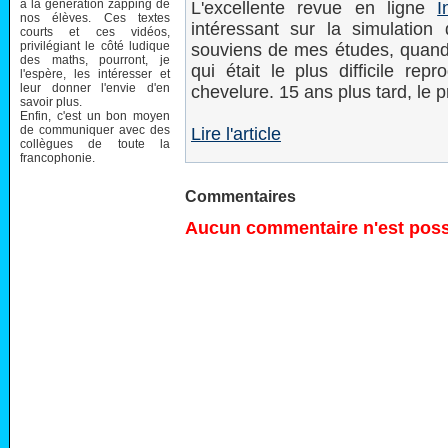
à la génération zapping de
L'excellente revue en ligne
I
nos élèves. Ces textes
intéressant sur la simulati
courts et ces vidéos,
privilégiant le côté ludique
souviens de mes études, quand l
des maths, pourront, je
qui était le plus difficile rep
l'espère, les intéresser et
leur donner l'envie d'en
chevelure. 15 ans plus tard, le p
savoir plus.
Enfin, c'est un bon moyen
de communiquer avec des
Lire l'article
collègues de toute la
francophonie.
Commentaires
Aucun commentaire n'est possi