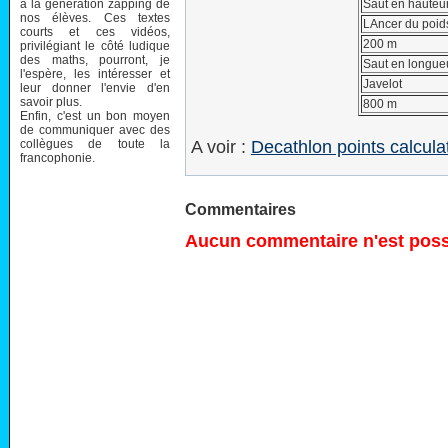
à la génération zapping de
Saut en hauteu
nos élèves. Ces textes
LAncer du poid
courts et ces vidéos,
200 m
privilégiant le côté ludique
des maths, pourront, je
Saut en longue
l'espère, les intéresser et
Javelot
leur donner l'envie d'en
savoir plus.
800 m
Enfin, c'est un bon moyen
de communiquer avec des
collègues de toute la
A voir :
Decathlon points calcula
francophonie.
Commentaires
Aucun commentaire n'est possi