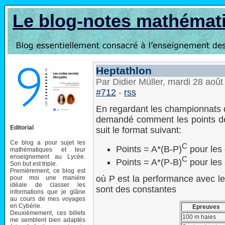
Le blog-notes mathémat
Heptathlon
Par Didier Müller, mardi 28 aoû
#712
-
rss
En regardant les championnats 
demandé comment les points 
Editorial
suit le format suivant:
Ce blog a pour sujet les
C
Points = A*(B-P)
pour les
mathématiques et leur
enseignement au Lycée.
C
Points = A*(P-B)
pour les
Son but est triple.
Premièrement, ce blog est
où P est la performance avec le
pour moi une manière
idéale de classer les
sont des constantes
informations que je glâne
au cours de mes voyages
en Cybérie.
Epreuves
Deuxièmement, ces billets
100 m haies
me semblent bien adaptés