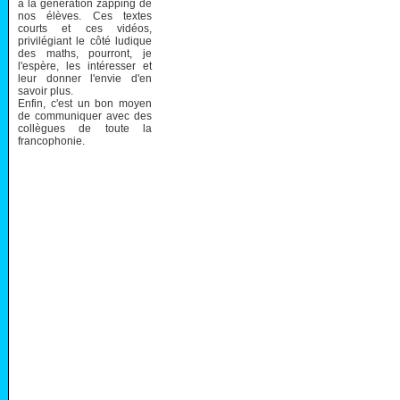
à la génération zapping de
nos élèves. Ces textes
courts et ces vidéos,
privilégiant le côté ludique
des maths, pourront, je
l'espère, les intéresser et
leur donner l'envie d'en
savoir plus.
Enfin, c'est un bon moyen
de communiquer avec des
collègues de toute la
francophonie.