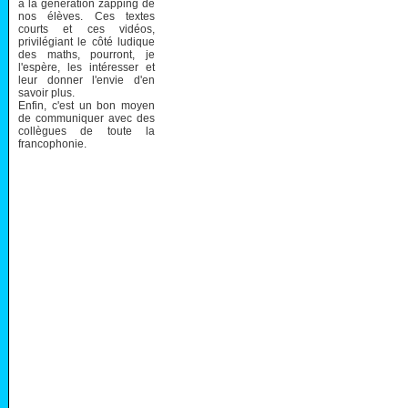
à la génération zapping de
nos élèves. Ces textes
courts et ces vidéos,
privilégiant le côté ludique
des maths, pourront, je
l'espère, les intéresser et
leur donner l'envie d'en
savoir plus.
Enfin, c'est un bon moyen
de communiquer avec des
collègues de toute la
francophonie.