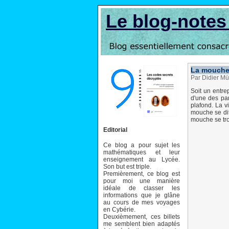
Le blog-note
La mouche 
Par Didier Mü
Soit un entre
d'une des par
plafond. La v
mouche se dit 
mouche se tr
Editorial
Ce blog a pour sujet les
mathématiques et leur
enseignement au Lycée.
Son but est triple.
Premièrement, ce blog est
pour moi une manière
idéale de classer les
informations que je glâne
au cours de mes voyages
en Cybérie.
Deuxièmement, ces billets
me semblent bien adaptés