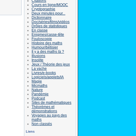
Citations
Cours en ligne/MOOC
Cryptographie
Deux minutes pour...
Dictionnaire
Doc/séries/films/vidéos
Drôles de statistiques
En classe
Enigmes/casse-tête
Fouloscopie
Histoire des maths
Humour/bêtisier
Il y a des maths là ?
Illusions
Insolite
Jeux / Théorie des jeux
La vache
Livres/e-books
Logiciels/applets/IA
Magie
Micmaths
Nature
Pandémie
Podcast
Sites de mathématiques
Théorèmes et
démonstrations
Voyages au pays des
maths
Non classés
Liens