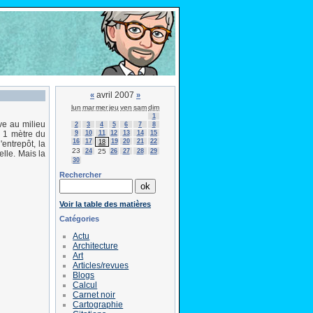
avril 2007
«
»
lun
mar
mer
jeu
ven
sam
dim
1
ve au milieu
2
3
4
5
6
7
8
9
10
11
12
13
14
15
à 1 mètre du
16
17
19
20
21
22
18
entrepôt, la
23
24
25
26
27
28
29
elle. Mais la
30
Rechercher
Voir la table des matières
Catégories
Actu
Architecture
Art
Articles/revues
Blogs
Calcul
Carnet noir
Cartographie