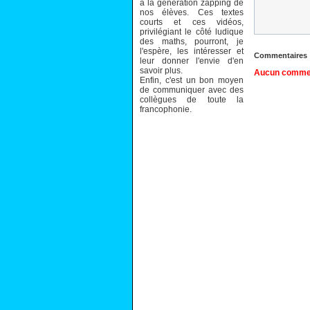
à la génération zapping de
nos élèves. Ces textes
courts et ces vidéos,
privilégiant le côté ludique
des maths, pourront, je
l'espère, les intéresser et
Commentaires
leur donner l'envie d'en
savoir plus.
Aucun comment
Enfin, c'est un bon moyen
de communiquer avec des
collègues de toute la
francophonie.