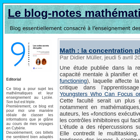
Le blog-notes mathémat
Math : la concentration p
Par Didier Müller, jeudi 5 avril 
Une étude publiée dans la r
capacité mentale à planifier et 
Editorial
functioning
), laquelle affecte l
critique dans l’apprentissa
Ce blog a pour sujet les
mathématiques et leur
Youngsters Who Can Focus on
enseignement au Lycée.
Cette faculté serait un plus
Son but est triple.
Premièrement, ce blog est
notamment en mathématiques, q
pour moi une manière
auteurs, les «fonctions exécuti
idéale de classer les
informations que je glâne
les contrôles inhibitoires qui faci
au cours de mes voyages
L’étude a des répercussions sur
en Cybérie.
Deuxièmement, ces billets
Elle contredit le multitaski
me semblent bien adaptés