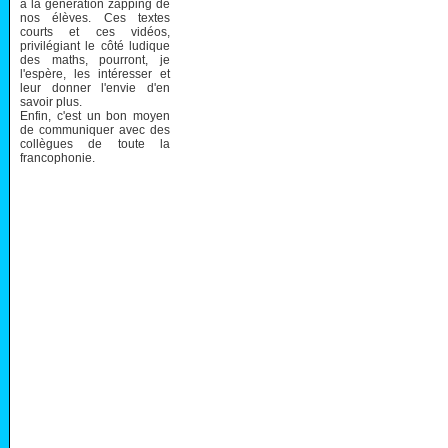
à la génération zapping de
nos élèves. Ces textes
courts et ces vidéos,
privilégiant le côté ludique
des maths, pourront, je
l'espère, les intéresser et
leur donner l'envie d'en
savoir plus.
Enfin, c'est un bon moyen
de communiquer avec des
collègues de toute la
francophonie.