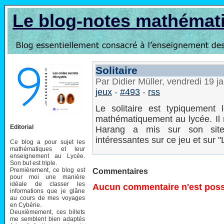
Le blog-notes mathémat
Solitaire
Par Didier Müller, vendredi 19 j
jeux
-
#493
-
rss
Le solitaire est typiquement
mathématiquement au lycée. Il n
Editorial
Harang a mis sur son si
intéressantes sur ce jeu et sur 
Ce blog a pour sujet les
mathématiques et leur
enseignement au Lycée.
Son but est triple.
Premièrement, ce blog est
Commentaires
pour moi une manière
idéale de classer les
Aucun commentaire n'est possi
informations que je glâne
au cours de mes voyages
en Cybérie.
Deuxièmement, ces billets
me semblent bien adaptés