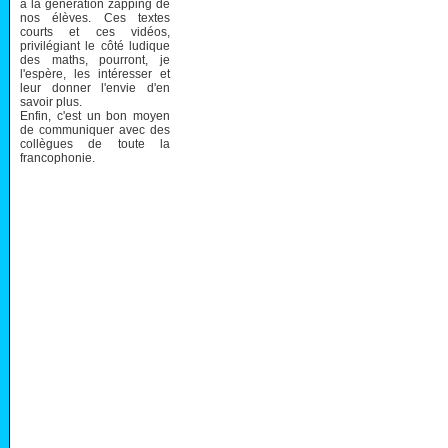
à la génération zapping de
nos élèves. Ces textes
courts et ces vidéos,
privilégiant le côté ludique
des maths, pourront, je
l'espère, les intéresser et
leur donner l'envie d'en
savoir plus.
Enfin, c'est un bon moyen
de communiquer avec des
collègues de toute la
francophonie.