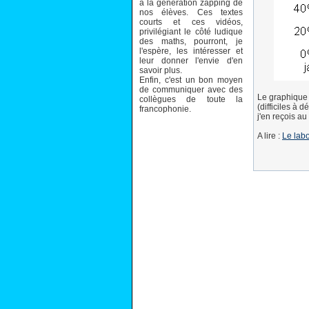
à la génération zapping de
nos élèves. Ces textes
courts et ces vidéos,
privilégiant le côté ludique
des maths, pourront, je
l'espère, les intéresser et
leur donner l'envie d'en
savoir plus.
Enfin, c'est un bon moyen
de communiquer avec des
Le graphique 
collègues de toute la
(difficiles à 
francophonie.
j'en reçois au
A lire :
Le lab