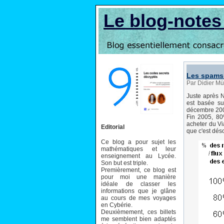
Le blog-note
Les spams 
Par Didier Mü
Juste après 
est basée sur
décembre 2006
Fin 2005, 80
acheter du Vi
Editorial
que c'est dés
Ce blog a pour sujet les
mathématiques et leur
enseignement au Lycée.
Son but est triple.
Premièrement, ce blog est
pour moi une manière
idéale de classer les
informations que je glâne
au cours de mes voyages
en Cybérie.
Deuxièmement, ces billets
me semblent bien adaptés