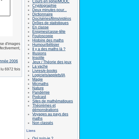
Cours en ligne/MOOC
Cryptographie
Deux minutes pour...
Dictionnaire
Doc/séries/films/vidéos
Drôles de statistiques
En classe
Enigmes/casse-tête
Fouloscopie
Histoire des maths
ase d'images
Humour/bêtisier
ffectivement,
Il y a des maths là ?
Illusions
Insolite
année 2006
Jeux / Théorie des jeux
La vache
lu 6972 fois
Livres/e-books
Logiciels/applets/IA
Magie
Micmaths
Nature
Pandémie
Podcast
Sites de mathématiques
Théorèmes et
démonstrations
Voyages au pays des
maths
Non classés
Liens
Qui suis-je ?