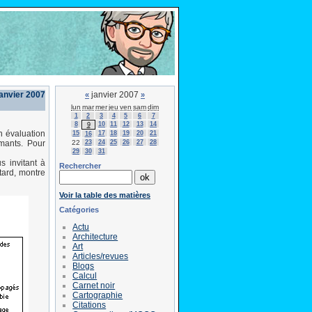
janvier 2007
janvier 2007
«
»
lun
mar
mer
jeu
ven
sam
dim
1
2
3
4
5
6
7
8
10
11
12
13
14
9
n évaluation
15
17
18
19
20
21
16
22
23
24
25
26
27
28
rmants. Pour
29
30
31
 invitant à
Rechercher
tard, montre
Voir la table des matières
Catégories
Actu
Architecture
Art
Articles/revues
Blogs
Calcul
Carnet noir
Cartographie
Citations