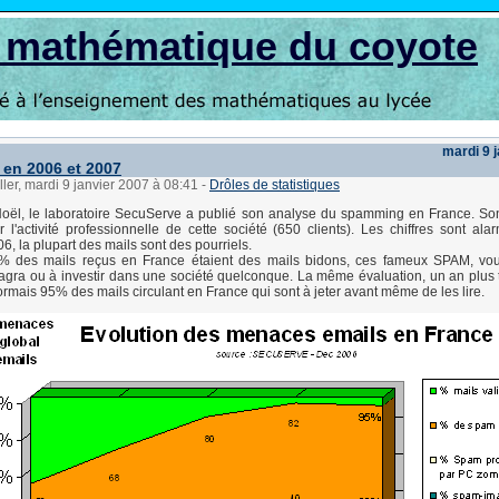
s mathématique du coyote
mardi 9 
en 2006 et 2007
ller, mardi 9 janvier 2007 à 08:41
-
Drôles de statistiques
Noël, le laboratoire SecuServe a publié son analyse du spamming en France. So
 l'activité professionnelle de cette société (650 clients). Les chiffres sont ala
, la plupart des mails sont des pourriels.
% des mails reçus en France étaient des mails bidons, ces fameux SPAM, vous
agra ou à investir dans une société quelconque. La même évaluation, un an plus 
ormais 95% des mails circulant en France qui sont à jeter avant même de les lire.