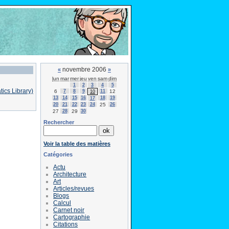
novembre 2006
«
»
lun
mar
mer
jeu
ven
sam
dim
1
2
3
4
5
ics Library)
6
7
8
9
11
12
10
13
14
15
16
18
19
17
20
21
22
23
24
25
26
27
28
29
30
Rechercher
Voir la table des matières
Catégories
Actu
Architecture
Art
Articles/revues
Blogs
Calcul
Carnet noir
Cartographie
Citations