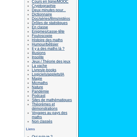
Cours en ligne/MOOC
Cryptographie
Deux minutes pour...
Dictionnaire
Doc/séries/films/vidéos
Drôles de statistiques
En classe
Enigmes/casse-tête
Fouloscopie
Histoire des maths
Humour/bêtisier
Il y a des maths là ?
Illusions
Insolite
Jeux / Théorie des jeux
La vache
Livres/e-books
Logiciels/applets/IA
Magie
Micmaths
Nature
Pandémie
Podcast
Sites de mathématiques
Théorèmes et
démonstrations
Voyages au pays des
maths
Non classés
Liens
Qui suis-je ?