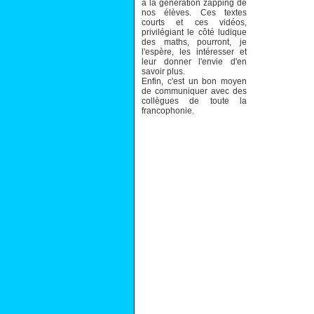
à la génération zapping de
nos élèves. Ces textes
courts et ces vidéos,
privilégiant le côté ludique
des maths, pourront, je
l'espère, les intéresser et
leur donner l'envie d'en
savoir plus.
Enfin, c'est un bon moyen
de communiquer avec des
collègues de toute la
francophonie.