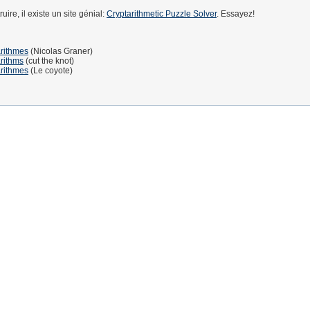
uire, il existe un site génial:
Cryptarithmetic Puzzle Solver
. Essayez!
arithmes
(Nicolas Graner)
rithms
(cut the knot)
arithmes
(Le coyote)