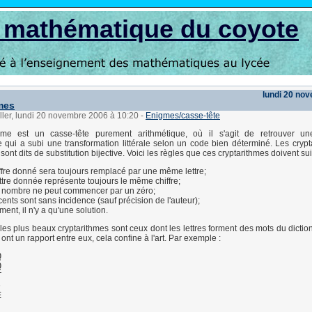
s mathématique du coyote
lundi 20 no
mes
ller, lundi 20 novembre 2006 à 10:20
-
Enigmes/casse-tête
hme est un casse-tête purement arithmétique, où il s'agit de retrouver un
qui a subi une transformation littérale selon un code bien déterminé. Les crypt
sont dits de substitution bijective. Voici les règles que ces cryptarithmes doivent sui
ffre donné sera toujours remplacé par une même lettre;
ttre donnée représente toujours le même chiffre;
 nombre ne peut commencer par un zéro;
cents sont sans incidence (sauf précision de l'auteur);
ment, il n'y a qu'une solution.
es plus beaux cryptarithmes sont ceux dont les lettres forment des mots du diction
ont un rapport entre eux, cela confine à l'art. Par exemple :








E