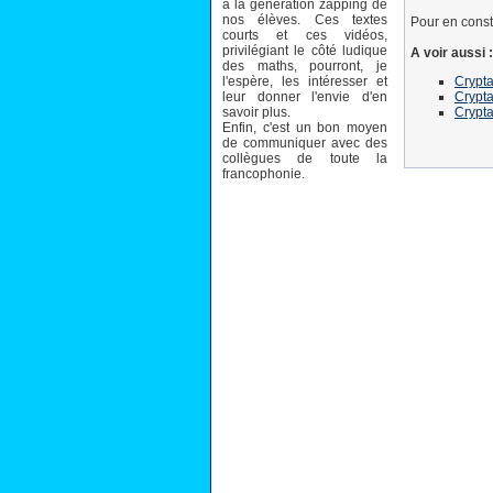
à la génération zapping de
nos élèves. Ces textes
Pour en constr
courts et ces vidéos,
privilégiant le côté ludique
A voir aussi :
des maths, pourront, je
l'espère, les intéresser et
Crypt
leur donner l'envie d'en
Crypta
savoir plus.
Crypt
Enfin, c'est un bon moyen
de communiquer avec des
collègues de toute la
francophonie.