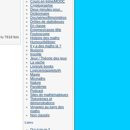
Cours en ligne/MOOC
Cryptographie
Deux minutes pour...
Dictionnaire
Doc/séries/films/vidéos
Drôles de statistiques
En classe
Enigmes/casse-tête
Fouloscopie
lu 7918 fois
Histoire des maths
Humour/bêtisier
Il y a des maths là ?
Illusions
Insolite
Jeux / Théorie des jeux
La vache
Livres/e-books
Logiciels/applets/IA
Magie
Micmaths
Nature
Pandémie
Podcast
Sites de mathématiques
Théorèmes et
démonstrations
Voyages au pays des
maths
Non classés
Liens
Qui suis-je ?