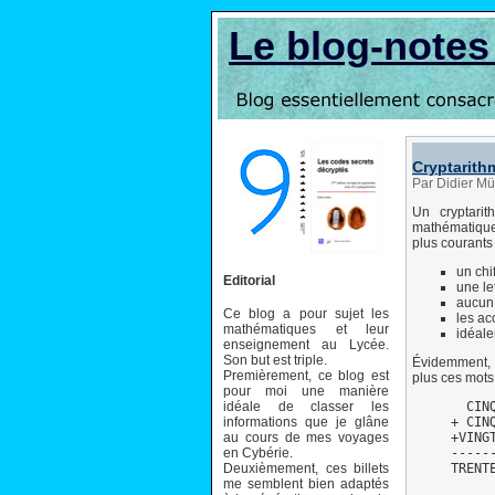
Le blog-note
Cryptarith
Par Didier Mü
Un cryptarit
mathématique 
plus courants 
un chi
Editorial
une le
aucun
Ce blog a pour sujet les
les ac
mathématiques et leur
idéale
enseignement au Lycée.
Son but est triple.
Évidemment, l
Premièrement, ce blog est
plus ces mots 
pour moi une manière
idéale de classer les
       CINQ
informations que je glâne
     + CINQ
au cours de mes voyages
     +VINGT
en Cybérie.
     ------
Deuxièmement, ces billets
     TRENT
me semblent bien adaptés