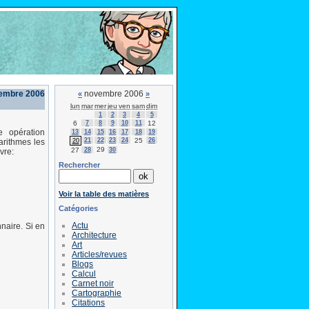
vembre 2006
novembre 2006
«
»
lun
mar
mer
jeu
ven
sam
dim
1
2
3
4
5
6
7
8
9
10
11
12
e opération
13
14
15
16
17
18
19
21
22
23
24
25
26
20
arithmes les
29
27
28
30
vre:
Rechercher
Voir la table des matières
Catégories
Actu
naire. Si en
Architecture
Art
Articles/revues
Blogs
Calcul
Carnet noir
Cartographie
Citations