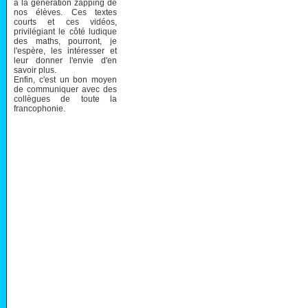
à la génération zapping de
nos élèves. Ces textes
courts et ces vidéos,
privilégiant le côté ludique
des maths, pourront, je
l'espère, les intéresser et
leur donner l'envie d'en
savoir plus.
Enfin, c'est un bon moyen
de communiquer avec des
collègues de toute la
francophonie.