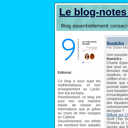
Le blog-note
Numb3rs
Par Didier Mü
Une nouvelle 
Numb3rs
.
Charlie Eppe
que pour sa 
formules mat
Editorial
mystères, e
chiffres et en
Ce blog a pour sujet les
réalise que 
mathématiques et leur
pourrait aide
enseignement au Lycée.
vont travaill
Son but est triple.
d’investigati
Premièrement, ce blog est
complexes de
pour moi une manière
des équation
idéale de classer les
ordonnanceme
informations que je glâne
décrypter ?
au cours de mes voyages
Diffusé sur 
en Cybérie.
Scott (Top 
Deuxièmement, ces billets
(Thelma et L
me semblent bien adaptés
succès aux E