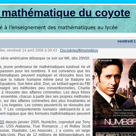
s mathématique du coyote
vendredi 1
ller, vendredi 14 avril 2006 à 09:43
-
Doc/séries/films/vidéos
série américaine débarque ce soir sur M6, dès 20h50:
s, jeune professeur de mathématiques surdoué ne vit
passion pour les nombres. Il est convaincu que les
hématiques peuvent expliquer et résoudre tous les
t que la nature humaine même peut se traduire en
 équations. Son frère aîné, Don, un brillant agent du FBI
malgré ses méthodes peu conventionnelles, Charlie
r à résoudre des affaires criminelles. Les deux frères
er ensemble, chacun à partir des ses propres méthodes
on, sur des affaires criminelles des plus troublantes et
 Los Angeles. Les crimes peuvent-ils se résoudre par
s ? Les comportements humains obéissent-ils à un
nt logique que des formules mathématiques peuvent
CBS
depuis janvier 2005, Numb3rs, coproduit par Tony
Gun, USS Alabama, True Romance…) et Ridley Scott
ouise, Gladiator, Les Associés…) a connu un large
tats-Unis. Plus de 12 millions de téléspectateurs en