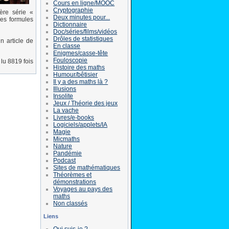
Cours en ligne/MOOC
Cryptographie
ère série «
Deux minutes pour...
les formules
Dictionnaire
Doc/séries/films/vidéos
Drôles de statistiques
un article de
En classe
Enigmes/casse-tête
Fouloscopie
lu 8819 fois
Histoire des maths
Humour/bêtisier
Il y a des maths là ?
Illusions
Insolite
Jeux / Théorie des jeux
La vache
Livres/e-books
Logiciels/applets/IA
Magie
Micmaths
Nature
Pandémie
Podcast
Sites de mathématiques
Théorèmes et
démonstrations
Voyages au pays des
maths
Non classés
Liens
Qui suis-je ?