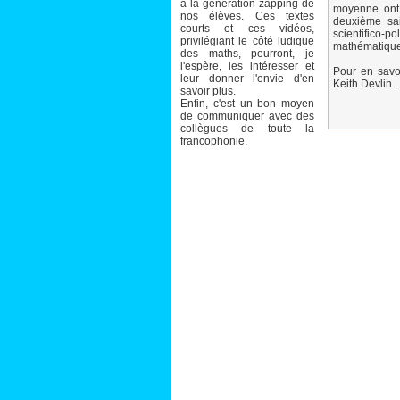
à la génération zapping de
moyenne ont 
nos élèves. Ces textes
deuxième sa
courts et ces vidéos,
scientifico-p
privilégiant le côté ludique
mathématique
des maths, pourront, je
l'espère, les intéresser et
Pour en savo
leur donner l'envie d'en
Keith Devlin .
savoir plus.
Enfin, c'est un bon moyen
de communiquer avec des
collègues de toute la
francophonie.