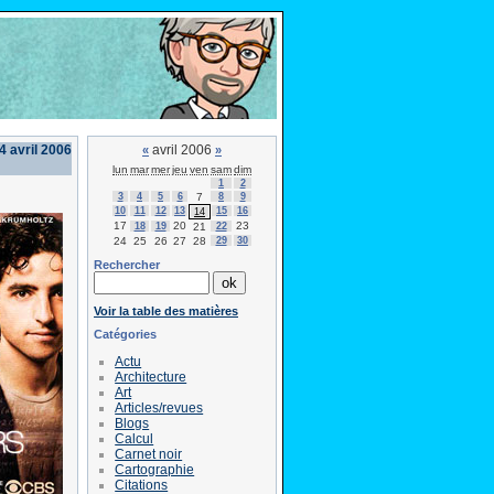
4 avril 2006
avril 2006
«
»
lun
mar
mer
jeu
ven
sam
dim
1
2
3
4
5
6
7
8
9
10
11
12
13
15
16
14
17
20
23
18
19
21
22
24
25
26
27
28
29
30
Rechercher
Voir la table des matières
Catégories
Actu
Architecture
Art
Articles/revues
Blogs
Calcul
Carnet noir
Cartographie
Citations