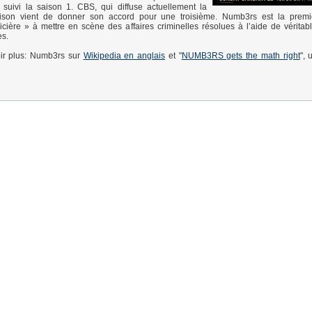
suivi la saison 1. CBS, qui diffuse actuellement la
ison vient de donner son accord pour une troisième. Numb3rs est la premi
olicière » à mettre en scène des affaires criminelles résolues à l’aide de véritab
s.
ir plus: Numb3rs sur
Wikipedia en anglais
et "
NUMB3RS gets the math right
", 