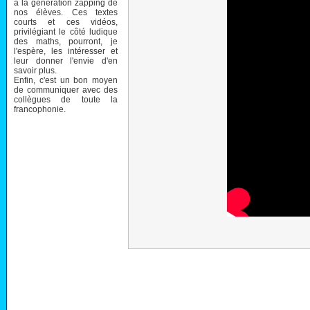
à la génération zapping de
nos élèves. Ces textes
courts et ces vidéos,
privilégiant le côté ludique
des maths, pourront, je
l'espère, les intéresser et
leur donner l'envie d'en
savoir plus.
Enfin, c'est un bon moyen
de communiquer avec des
collègues de toute la
francophonie.