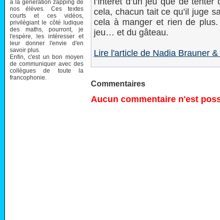
l’intérêt d’un jeu que de tenter
à la génération zapping de
nos élèves. Ces textes
cela, chacun tait ce qu’il juge s
courts et ces vidéos,
cela à manger et rien de plus. 
privilégiant le côté ludique
des maths, pourront, je
jeu… et du gâteau.
l'espère, les intéresser et
leur donner l'envie d'en
savoir plus.
Lire l'article de Nadia Brauner &
Enfin, c'est un bon moyen
de communiquer avec des
collègues de toute la
francophonie.
Commentaires
Aucun commentaire n'est possi