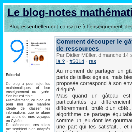
Le blog-notes mathémat
Comment découper le gâte
de ressources
Par Didier Müller, dimanche 14
là ?
-
#5014
-
rss
Au moment de partager un gâte
Editorial
parts de tailles égales, mais bi
proposée correspond à son envie
Ce blog a pour sujet les
mathématiques et leur
d’équité.
enseignement au Lycée.
Mais quand un gâteau est
Son but est triple.
Premièrement, ce blog est
particularités qui différencien
pour moi une manière
différemment, brûlé d’un côté…)
idéale de classer les
informations que je glâne
algorithme de partage équitab
au cours de mes voyages
comme un jeu dont les gourmand
en Cybérie.
Deuxièmement, ces billets
une part qui les satisfait… et
me semblent bien adaptés