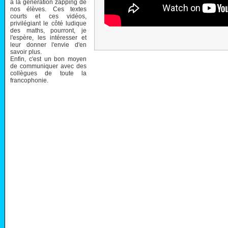
à la génération zapping de
nos élèves. Ces textes
courts et ces vidéos,
privilégiant le côté ludique
des maths, pourront, je
l'espère, les intéresser et
leur donner l'envie d'en
savoir plus.
Enfin, c'est un bon moyen
de communiquer avec des
collègues de toute la
francophonie.